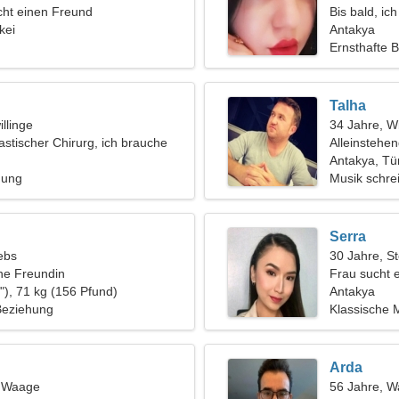
ht einen Freund
Bis bald, ic
kei
Antakya
Ernsthafte 
Talha
llinge
34 Jahre, W
lastischer Chirurg, ich brauche
Alleinstehe
au
Antakya, Tü
hung
Musik schre
Himmel
Serra
ebs
30 Jahre, S
ine Freundin
Frau sucht 
"), 71 kg (156 Pfund)
Antakya
 Beziehung
Klassische 
Arda
, Waage
56 Jahre, 