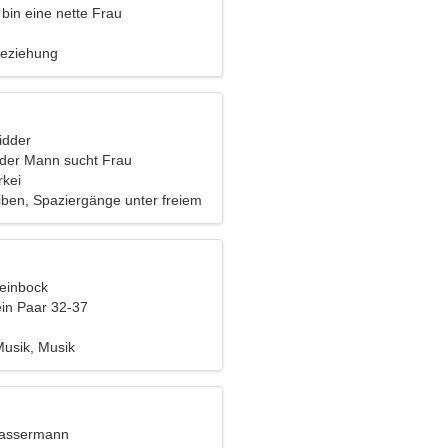
h bin eine nette Frau
Beziehung
idder
nder Mann sucht Frau
rkei
iben, Spaziergänge unter freiem
teinbock
ein Paar 32-37
Musik, Musik
Wassermann