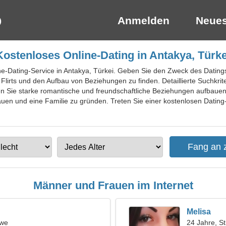
Anmelden
Neues
Kostenloses Online-Dating in Antakya, Türke
ine-Dating-Service in Antakya, Türkei. Geben Sie den Zweck des Datings
Flirts und den Aufbau von Beziehungen zu finden. Detaillierte Suchkrit
en Sie starke romantische und freundschaftliche Beziehungen aufbauen.
en und eine Familie zu gründen. Treten Sie einer kostenlosen Dating-S
Männer und Frauen im Internet
Melisa
öwe
24 Jahre, St