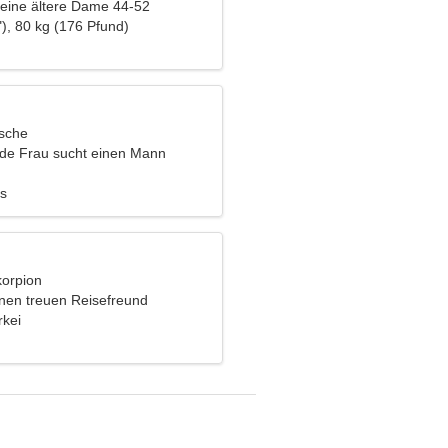
eine ältere Dame 44-52
), 80 kg (176 Pfund)
ische
nde Frau sucht einen Mann
es
korpion
inen treuen Reisefreund
rkei