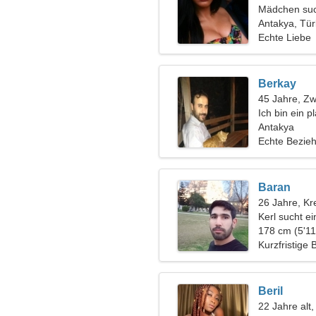
Mädchen suc
Antakya, Tür
Echte Liebe
Berkay
45 Jahre, Zwi
Ich bin ein p
eine tolle Fr
Antakya
Echte Bezie
Baran
26 Jahre, Kr
Kerl sucht e
178 cm (5'11
Kurzfristige
Beril
22 Jahre alt