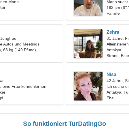
einen Mann
Mann sucht 
kei
183 cm (6'1"
Familie
Zehra
, Jungfrau
31 Jahre, F
ge Autos und Meetings
Alleinstehe
), 68 kg (149 Pfund)
Antakya
t
Strand, Blu
Nisa
öwe
42 Jahre, S
 eine Frau kennenlernen
Ich suche e
kei
Antakya, Tü
gd
Ehe
So funktioniert TurDatingGo