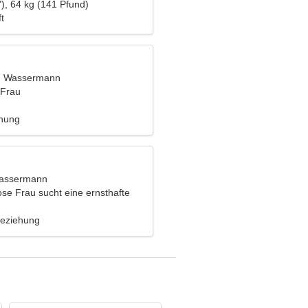
), 64 kg (141 Pfund)
t
t, Wassermann
 Frau
ehung
Wassermann
ose Frau sucht eine ernsthafte
Beziehung