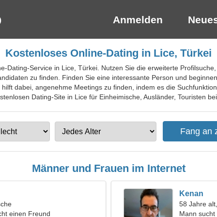
Anmelden
Neues
Kostenloses Online-Dating in Lice, Türkei
ne-Dating-Service in Lice, Türkei. Nutzen Sie die erweiterte Profilsuche
andidaten zu finden. Finden Sie eine interessante Person und beginne
t hilft dabei, angenehme Meetings zu finden, indem es die Suchfunktio
stenlosen Dating-Site in Lice für Einheimische, Ausländer, Touristen bei
Männer und Frauen im Internet
Kenan
sche
58 Jahre alt
ht einen Freund
Mann sucht 