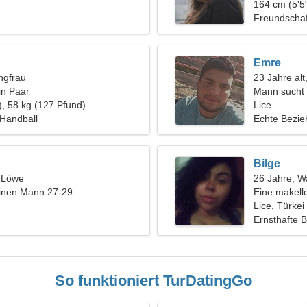
i zu fahren
164 cm (5'5"
Freundschaf
Emre
ngfrau
23 Jahre al
in Paar
Mann sucht
), 58 kg (127 Pfund)
Lice
 Handball
Echte Bezi
Bilge
, Löwe
26 Jahre, 
einen Mann 27-29
Eine makell
Beziehung
Lice, Türkei
Ernsthafte 
So funktioniert TurDatingGo