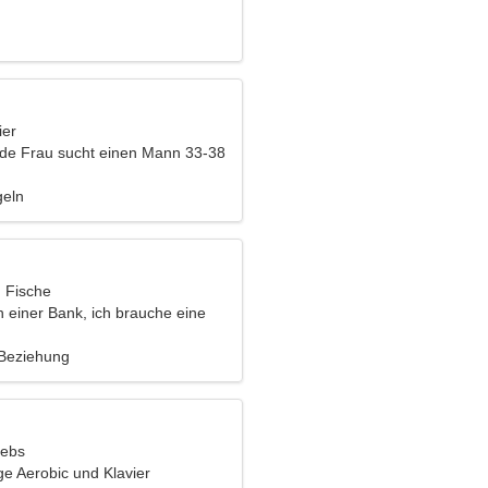
ier
nde Frau sucht einen Mann 33-38
geln
, Fische
in einer Bank, ich brauche eine
 Frau
 Beziehung
rebs
ge Aerobic und Klavier