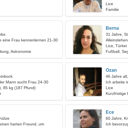
Lice
Familie
Berna
ebs
31 Jahre, St
 eine Frau kennenlernen 21-30
Alleinstehe
Lice, Türkei
tung, Astronomie
Fußball, Se
Ozan
einbock
46 Jahre alt
der Mann sucht Frau 24-30
Ich arbeite 
), 85 kg (187 Pfund)
wundervolle
Lice
e
Kurzfristige
Ece
hütze
60 Jahre, K
einen harten Freund, um
Ich bevorzu