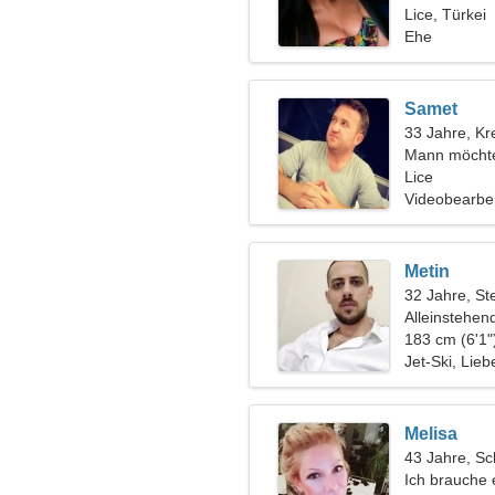
Lice, Türkei
Ehe
Samet
33 Jahre, Kr
Mann möchte
Lice
Videobearbei
Metin
32 Jahre, St
Alleinstehen
183 cm (6'1"
Jet-Ski, Lieb
Melisa
43 Jahre, Sc
Ich brauche 