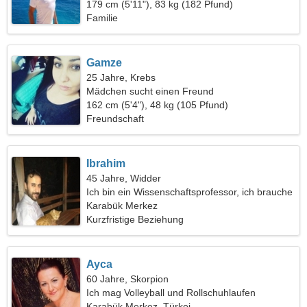
179 cm (5'11"), 83 kg (182 Pfund)
Familie
Gamze
25 Jahre, Krebs
Mädchen sucht einen Freund
162 cm (5'4"), 48 kg (105 Pfund)
Freundschaft
Ibrahim
45 Jahre, Widder
Ich bin ein Wissenschaftsprofessor, ich brauche
eine fähige Frau
Karabük Merkez
Kurzfristige Beziehung
Ayca
60 Jahre, Skorpion
Ich mag Volleyball und Rollschuhlaufen
Karabük Merkez, Türkei