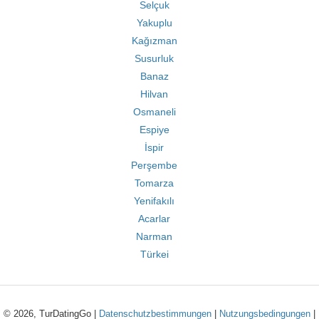
Selçuk
Yakuplu
Kağızman
Susurluk
Banaz
Hilvan
Osmaneli
Espiye
İspir
Perşembe
Tomarza
Yenifakılı
Acarlar
Narman
Türkei
© 2026, TurDatingGo |
Datenschutzbestimmungen
|
Nutzungsbedingungen
|