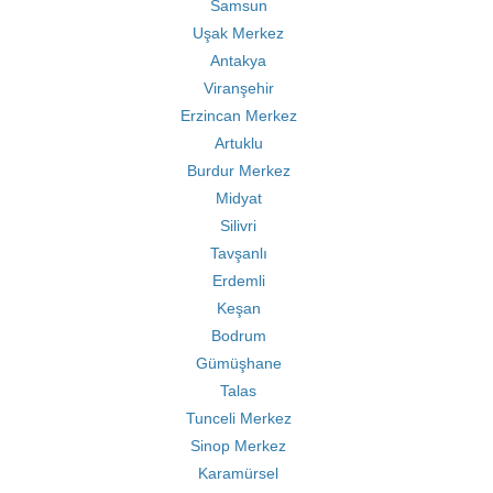
Samsun
Uşak Merkez
Antakya
Viranşehir
Erzincan Merkez
Artuklu
Burdur Merkez
Midyat
Silivri
Tavşanlı
Erdemli
Keşan
Bodrum
Gümüşhane
Talas
Tunceli Merkez
Sinop Merkez
Karamürsel