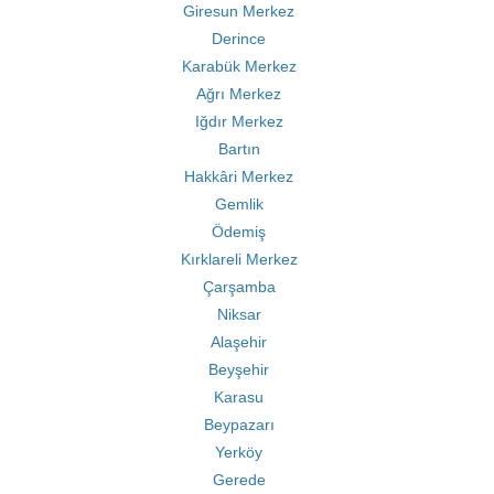
Giresun Merkez
Derince
Karabük Merkez
Ağrı Merkez
Iğdır Merkez
Bartın
Hakkâri Merkez
Gemlik
Ödemiş
Kırklareli Merkez
Çarşamba
Niksar
Alaşehir
Beyşehir
Karasu
Beypazarı
Yerköy
Gerede