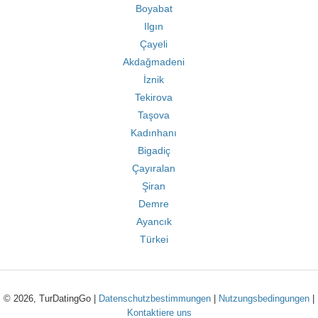
Boyabat
Ilgın
Çayeli
Akdağmadeni
İznik
Tekirova
Taşova
Kadınhanı
Bigadiç
Çayıralan
Şiran
Demre
Ayancık
Türkei
© 2026, TurDatingGo |
Datenschutzbestimmungen
|
Nutzungsbedingungen
|
Kontaktiere uns